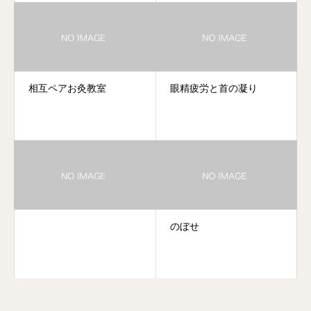
相互ペアお灸教室
眼精疲労と首の凝り
のぼせ