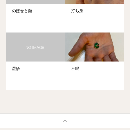
のぼせと熱
打ち身
湿疹
不眠